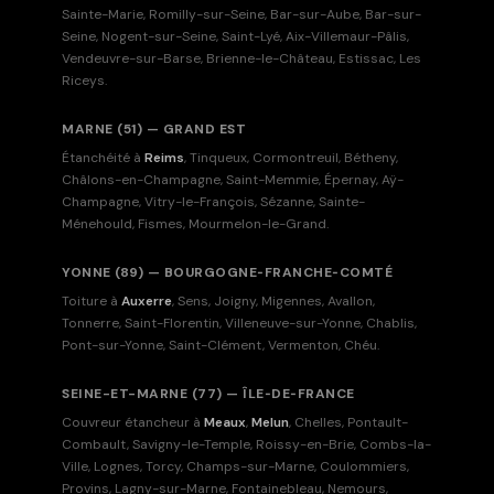
Sainte-Marie, Romilly-sur-Seine, Bar-sur-Aube, Bar-sur-
Seine, Nogent-sur-Seine, Saint-Lyé, Aix-Villemaur-Pâlis,
Vendeuvre-sur-Barse, Brienne-le-Château, Estissac, Les
Riceys.
MARNE (51) — GRAND EST
Étanchéité à
Reims
, Tinqueux, Cormontreuil, Bétheny,
Châlons-en-Champagne, Saint-Memmie, Épernay, Aÿ-
Champagne, Vitry-le-François, Sézanne, Sainte-
Ménehould, Fismes, Mourmelon-le-Grand.
YONNE (89) — BOURGOGNE‑FRANCHE‑COMTÉ
Toiture à
Auxerre
, Sens, Joigny, Migennes, Avallon,
Tonnerre, Saint-Florentin, Villeneuve-sur-Yonne, Chablis,
Pont-sur-Yonne, Saint-Clément, Vermenton, Chéu.
SEINE-ET-MARNE (77) — ÎLE‑DE‑FRANCE
Couvreur étancheur à
Meaux
,
Melun
, Chelles, Pontault-
Combault, Savigny-le-Temple, Roissy-en-Brie, Combs-la-
Ville, Lognes, Torcy, Champs-sur-Marne, Coulommiers,
Provins, Lagny-sur-Marne, Fontainebleau, Nemours,