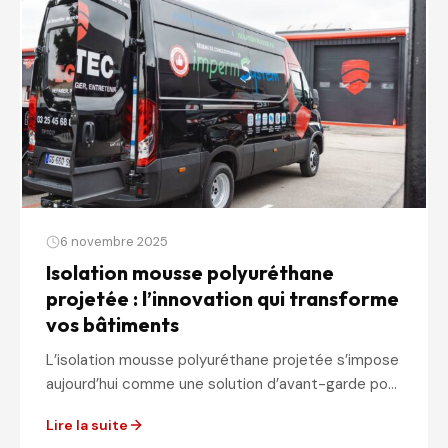
6 novembre 2025
Isolation mousse polyuréthane
projetée : l’innovation qui transforme
vos bâtiments
L’isolation mousse polyuréthane projetée s’impose
aujourd’hui comme une solution d’avant-garde pour
améliorer la performance thermique, l’étanchéité à
Lire la suite
l’air et la durabilité des...