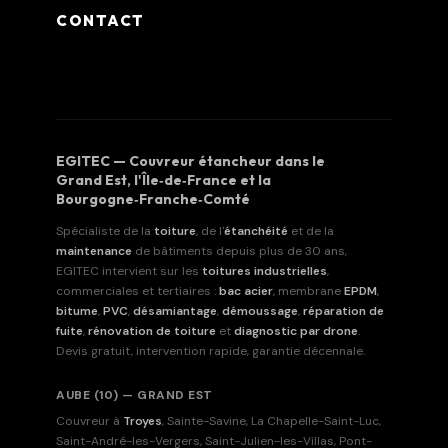
CONTACT
EGITEC — Couvreur étancheur dans le
Grand Est, l'Île‑de‑France et la
Bourgogne‑Franche‑Comté
Spécialiste de la
toiture
, de l'
étanchéité
et de la
maintenance
de bâtiments depuis plus de 30 ans,
EGITEC intervient sur les
toitures industrielles
,
commerciales et tertiaires :
bac acier
, membrane
EPDM
,
bitume
,
PVC
,
désamiantage
,
démoussage
,
réparation de
fuite
,
rénovation de toiture
et
diagnostic par drone
.
Devis gratuit, intervention rapide, garantie décennale.
AUBE (10) — GRAND EST
Couvreur à
Troyes
, Sainte-Savine, La Chapelle-Saint-Luc,
Saint-André-les-Vergers, Saint-Julien-les-Villas, Pont-