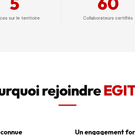
5
60
es sur le territoire
Collaborateurs certifiés
urquoi rejoindre
EGI
econnue
Un engagement for