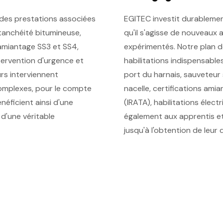
 des prestations associées
EGITEC investit durablemen
 étanchéité bitumineuse,
qu'il s'agisse de nouveaux 
amiantage SS3 et SS4,
expérimentés. Notre plan d
ntervention d'urgence et
habilitations indispensables
rs interviennent
port du harnais, sauveteur 
omplexes, pour le compte
nacelle, certifications ami
néficient ainsi d'une
(IRATA), habilitations élec
'une véritable
également aux apprentis 
jusqu'à l'obtention de leur 