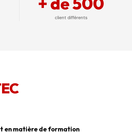
+ de 500
client différents
TEC
t en matière de formation