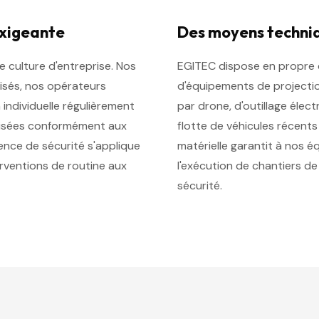
exigeante
Des moyens techni
e culture d'entreprise. Nos
EGITEC dispose en propre d
isés, nos opérateurs
d'équipements de projectio
individuelle régulièrement
par drone, d'outillage élec
lisées conformément aux
flotte de véhicules récent
ence de sécurité s'applique
matérielle garantit à nos é
erventions de routine aux
l'exécution de chantiers de 
sécurité.