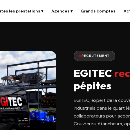
Grands comptes
Ac
tes les prestations ▾
Agences ▾
RECRUTEMENT
EGITEC
rec
pépites
EGITEC, expert de la couv
industriels dans le quart 
collaborateurs pour accom
Couvreurs, étancheurs, o