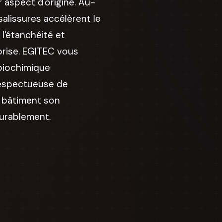
aspect d'origine. Au-
salissures accélèrent le
 l'étanchéité et
rise. EGITEC vous
biochimique
 respectueuse de
e bâtiment son
durablement.