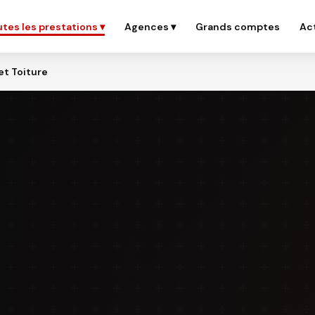
Grands comptes
Ac
tes les prestations ▾
Agences ▾
t Toiture