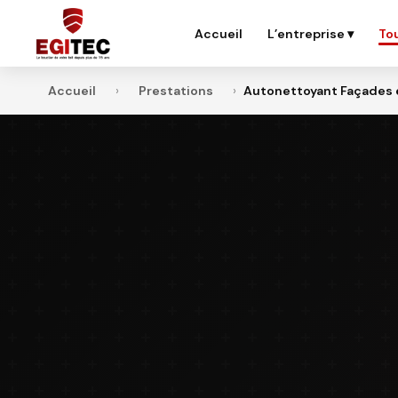
Aller
au
Accueil
L’entreprise ▾
Tou
contenu
principal
Accueil
›
Prestations
›
Autonettoyant Façades e