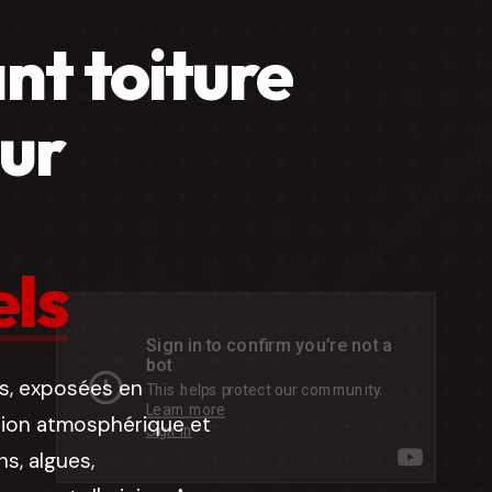
nt toiture
our
els
es, exposées en
tion atmosphérique et
s, algues,